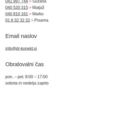
041 997 744
>
Suzana
040 520 315
>
Matjaž
040 810 161
>
Marko
01 8 32 32 32
>
Pisarna
Email naslov
info@dr-konekt.si
Obratovalni čas
pon. – pet. 8:00 – 17:00
sobota in nedelja zaprto