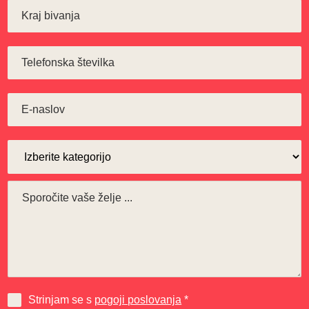
Strinjam se s
pogoji poslovanja
*