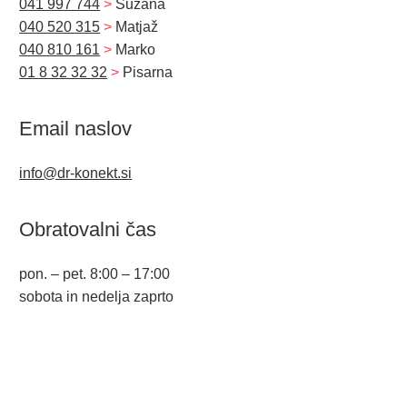
041 997 744
>
Suzana
040 520 315
>
Matjaž
040 810 161
>
Marko
01 8 32 32 32
>
Pisarna
Email naslov
info@dr-konekt.si
Obratovalni čas
pon. – pet. 8:00 – 17:00
sobota in nedelja zaprto