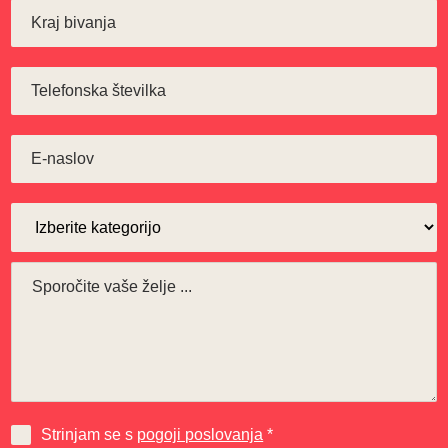
Strinjam se s
pogoji poslovanja
*