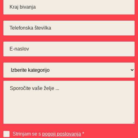
Strinjam se s
pogoji poslovanja
*