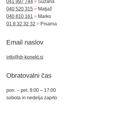
041 997 744
>
Suzana
040 520 315
>
Matjaž
040 810 161
>
Marko
01 8 32 32 32
>
Pisarna
Email naslov
info@dr-konekt.si
Obratovalni čas
pon. – pet. 8:00 – 17:00
sobota in nedelja zaprto