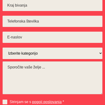
Strinjam se s
pogoji poslovanja
*