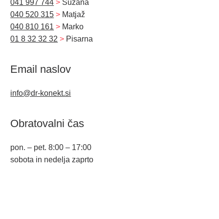
041 997 744
>
Suzana
040 520 315
>
Matjaž
040 810 161
>
Marko
01 8 32 32 32
>
Pisarna
Email naslov
info@dr-konekt.si
Obratovalni čas
pon. – pet. 8:00 – 17:00
sobota in nedelja zaprto