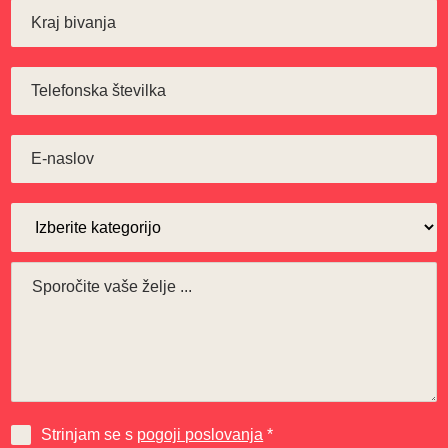
Strinjam se s
pogoji poslovanja
*