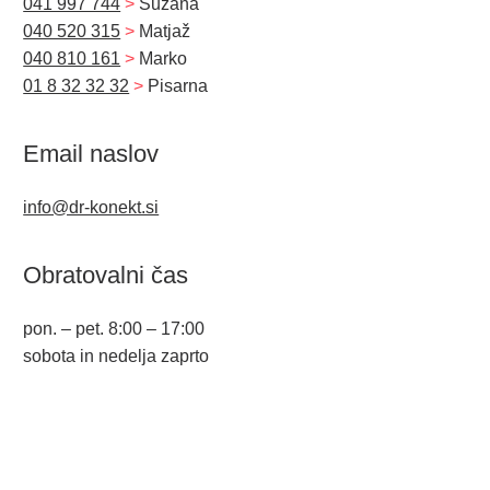
041 997 744
>
Suzana
040 520 315
>
Matjaž
040 810 161
>
Marko
01 8 32 32 32
>
Pisarna
Email naslov
info@dr-konekt.si
Obratovalni čas
pon. – pet. 8:00 – 17:00
sobota in nedelja zaprto