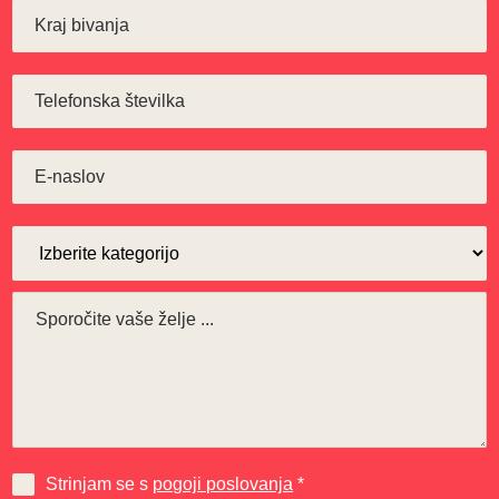
Strinjam se s
pogoji poslovanja
*