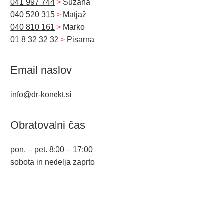
041 997 744
>
Suzana
040 520 315
>
Matjaž
040 810 161
>
Marko
01 8 32 32 32
>
Pisarna
Email naslov
info@dr-konekt.si
Obratovalni čas
pon. – pet. 8:00 – 17:00
sobota in nedelja zaprto