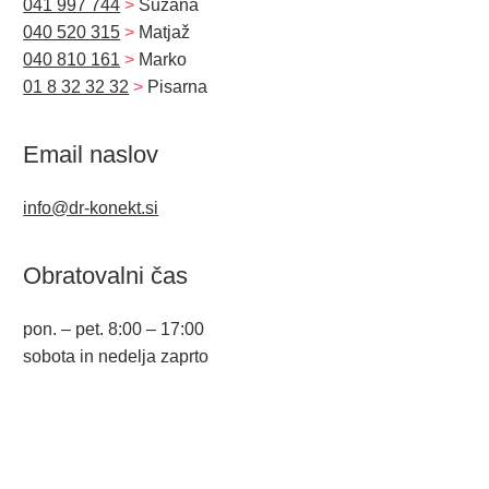
041 997 744
>
Suzana
040 520 315
>
Matjaž
040 810 161
>
Marko
01 8 32 32 32
>
Pisarna
Email naslov
info@dr-konekt.si
Obratovalni čas
pon. – pet. 8:00 – 17:00
sobota in nedelja zaprto