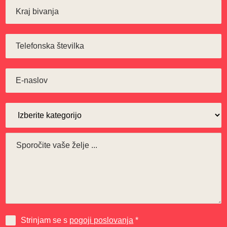
Strinjam se s
pogoji poslovanja
*