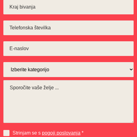
Strinjam se s
pogoji poslovanja
*