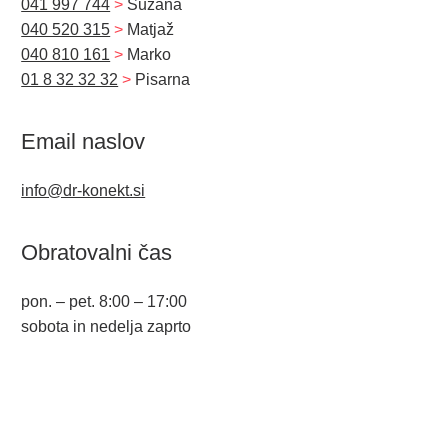
041 997 744
>
Suzana
040 520 315
>
Matjaž
040 810 161
>
Marko
01 8 32 32 32
>
Pisarna
Email naslov
info@dr-konekt.si
Obratovalni čas
pon. – pet. 8:00 – 17:00
sobota in nedelja zaprto