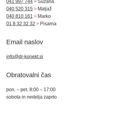
041 997 744
>
Suzana
040 520 315
>
Matjaž
040 810 161
>
Marko
01 8 32 32 32
>
Pisarna
Email naslov
info@dr-konekt.si
Obratovalni čas
pon. – pet. 8:00 – 17:00
sobota in nedelja zaprto