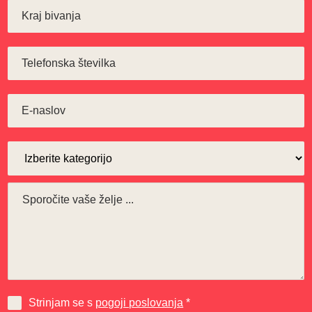
Strinjam se s
pogoji poslovanja
*