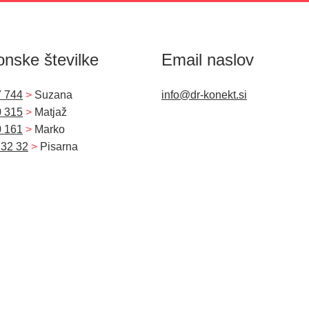
onske številke
Email naslov
7 744
>
Suzana
info@dr-konekt.si
0 315
>
Matjaž
0 161
>
Marko
 32 32
>
Pisarna