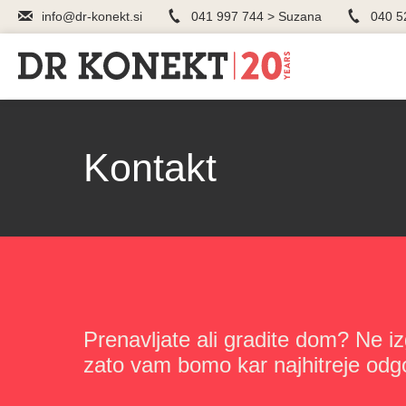
info@dr-konekt.si
041 997 744 > Suzana
040 5
Kontakt
Prenavljate ali gradite dom? Ne iz
zato vam bomo kar najhitreje odgo