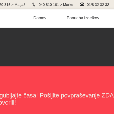
20 315 > Matjaž
040 810 161 > Marko
01/8 32 32 32
Domov
Ponudba izdelkov
gubljajte časa! Pošljite povpraševanje ZDAJ
vorili!