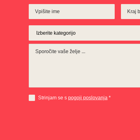
Strinjam se s
pogoji poslovanja
*