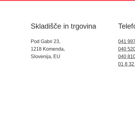
Skladišče in trgovina
Telef
Pod Gabri 23,
041 99
1218 Komenda,
040 52
Slovenija, EU
040 81
01 8 32