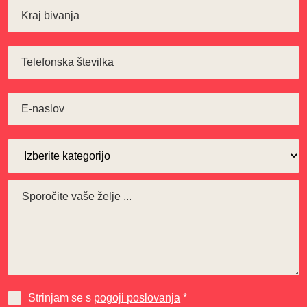
Strinjam se s
pogoji poslovanja
*