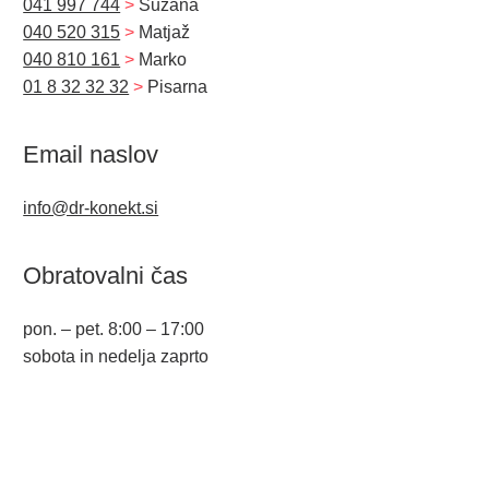
041 997 744
>
Suzana
040 520 315
>
Matjaž
040 810 161
>
Marko
01 8 32 32 32
>
Pisarna
Email naslov
info@dr-konekt.si
Obratovalni čas
pon. – pet. 8:00 – 17:00
sobota in nedelja zaprto