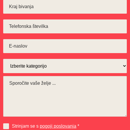
Strinjam se s
pogoji poslovanja
*