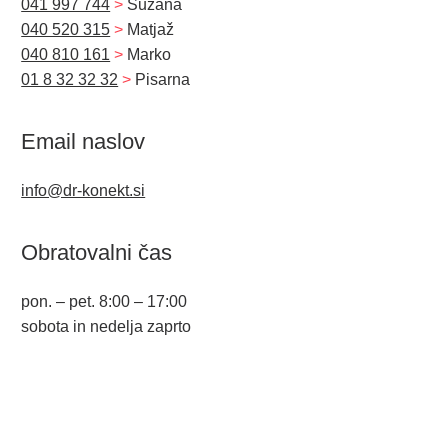
041 997 744
>
Suzana
040 520 315
>
Matjaž
040 810 161
>
Marko
01 8 32 32 32
>
Pisarna
Email naslov
info@dr-konekt.si
Obratovalni čas
pon. – pet. 8:00 – 17:00
sobota in nedelja zaprto