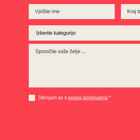
Strinjam se s
pogoji poslovanja
*