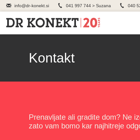
info@dr-konekt.si
041 997 744 > Suzana
040 5
Kontakt
Prenavljate ali gradite dom? Ne iz
zato vam bomo kar najhitreje odgo