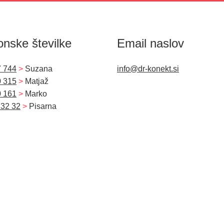
onske številke
Email naslov
7 744
>
Suzana
info@dr-konekt.si
0 315
>
Matjaž
0 161
>
Marko
 32 32
>
Pisarna