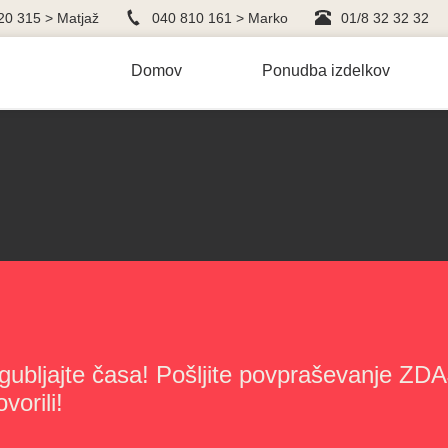
20 315 > Matjaž
040 810 161 > Marko
01/8 32 32 32
Domov
Ponudba izdelkov
gubljajte časa! Pošljite povpraševanje ZDAJ
vorili!