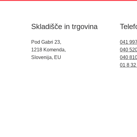
Skladišče in trgovina
Telef
Pod Gabri 23,
041 99
1218 Komenda,
040 52
Slovenija, EU
040 81
01 8 32