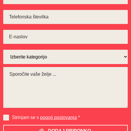
Strinjam se s
pogoji poslovanja
*
DODAJ PRIPONKO