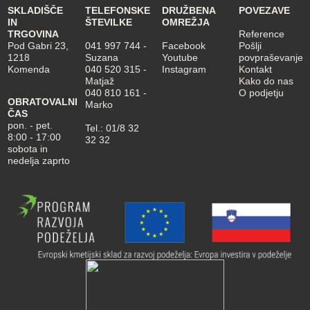
SKLADIŠČE
TELEFONSKE
DRUŽBENA
POVEZAVE
IN
ŠTEVILKE
OMREŽJA
TRGOVINA
Reference
Pod Gabri 23,
041 997 744
-
Facebook
Pošlji
1218
Suzana
Youtube
povpraševanje
Komenda
040 520 315
-
Instagram
Kontakt
Matjaž
Kako do nas
040 810 161
-
O podjetju
OBRATOVALNI
Marko
ČAS
pon. - pet.
Tel.:
01/8 32
8:00 - 17:00
32 32
sobota in
nedelja zaprto