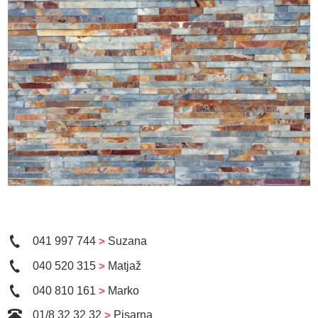
041 997 744
>
Suzana
040 520 315
>
Matjaž
040 810 161
>
Marko
01/8 32 32 32
>
Pisarna