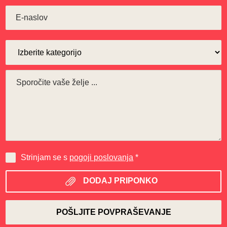
Strinjam se s
pogoji poslovanja
*
DODAJ PRIPONKO