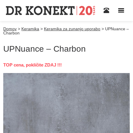
Domov
>
Keramika
>
Keramika za zunanjo uporabo
>
UPNuance –
Charbon
UPNuance – Charbon
TOP cena, pokličite ZDAJ !!!