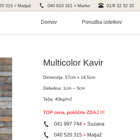
20 315 > Matjaž
040 810 161 > Marko
01/8 32 32 32
Domov
Ponudba izdelkov
Multicolor Kavir
Dimenzija: 57cm x 14,5cm
Debelina: 1cm – 3cm
Teža: 40kg/m2
TOP cena, pokličite ZDAJ !!!
041 997 744
>
Suzana
040 520 315
>
Matjaž