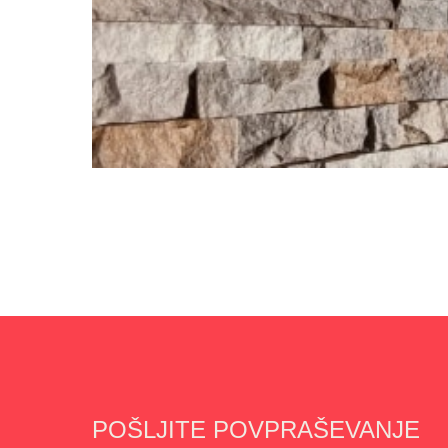
POŠLJITE POVPRAŠEVANJE