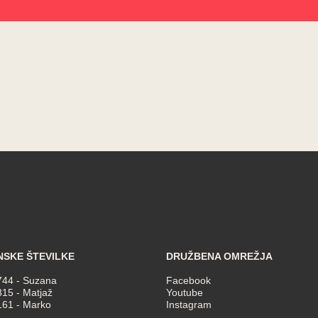
NSKE ŠTEVILKE
DRUŽBENA OMREŽJA
744
- Suzana
Facebook
315
- Matjaž
Youtube
161
- Marko
Instagram