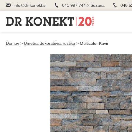
info@dr-konekt.si
041 997 744 > Suzana
040 5
Domov
>
Umetna dekorativna rustika
>
Multicolor Kavir