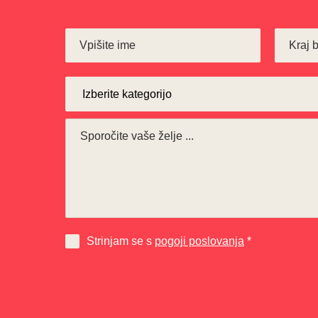
Strinjam se s
pogoji poslovanja
*