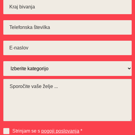
Strinjam se s
pogoji poslovanja
*