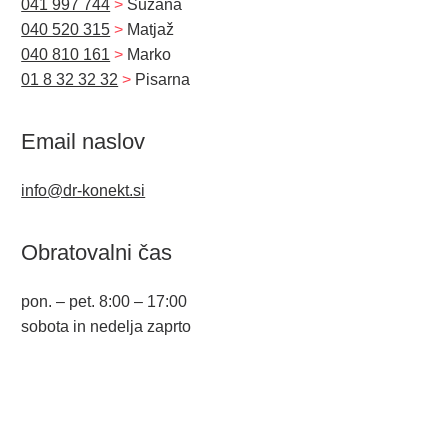
041 997 744
>
Suzana
040 520 315
>
Matjaž
040 810 161
>
Marko
01 8 32 32 32
>
Pisarna
Email naslov
info@dr-konekt.si
Obratovalni čas
pon. – pet. 8:00 – 17:00
sobota in nedelja zaprto