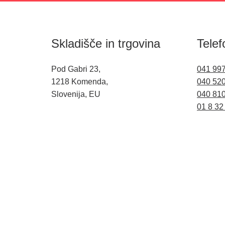
Skladišče in trgovina
Telef
Pod Gabri 23,
041 99
1218 Komenda,
040 52
Slovenija, EU
040 81
01 8 32