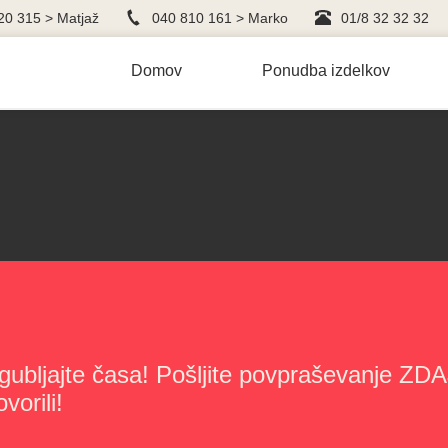
20 315 > Matjaž
040 810 161 > Marko
01/8 32 32 32
Domov
Ponudba izdelkov
gubljajte časa! Pošljite povpraševanje ZDAJ
vorili!