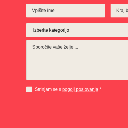
Strinjam se s
pogoji poslovanja
*