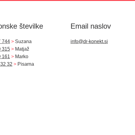
onske številke
Email naslov
7 744
>
Suzana
info@dr-konekt.si
0 315
>
Matjaž
0 161
>
Marko
 32 32
>
Pisarna