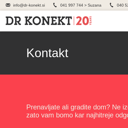
info@dr-konekt.si
041 997 744 > Suzana
040 5
Kontakt
Prenavljate ali gradite dom? Ne iz
zato vam bomo kar najhitreje odgo