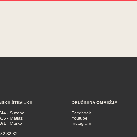
NSKE ŠTEVILKE
DRUŽBENA OMREŽJA
744
- Suzana
Facebook
315
- Matjaž
Youtube
161
- Marko
Instagram
 32 32 32