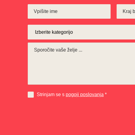
Strinjam se s
pogoji poslovanja
*