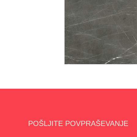
POŠLJITE POVPRAŠEVANJE