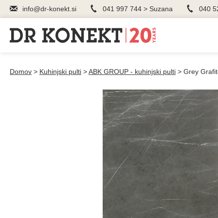
info@dr-konekt.si
041 997 744 > Suzana
040 5
Domov
>
Kuhinjski pulti
>
ABK GROUP - kuhinjski pulti
>
Grey Grafi