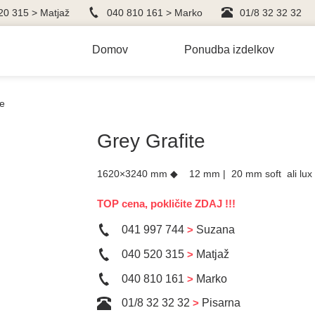
20 315 > Matjaž
040 810 161 > Marko
01/8 32 32 32
Domov
Ponudba izdelkov
te
Grey Grafite
1620×3240 mm ◆ 12 mm | 20 mm soft ali lux
TOP cena, pokličite ZDAJ !!!
041 997 744
>
Suzana
040 520 315
>
Matjaž
040 810 161
>
Marko
01/8 32 32 32
>
Pisarna