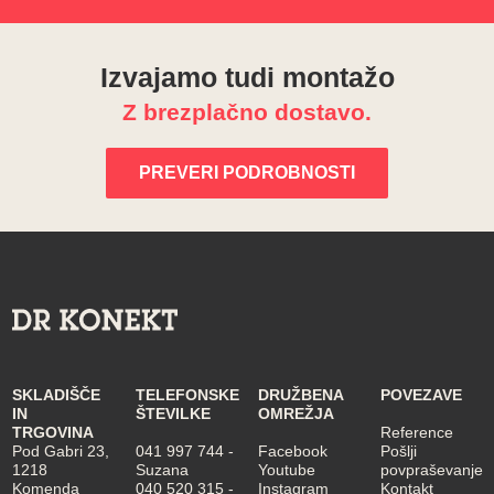
Izvajamo tudi montažo
Z brezplačno dostavo.
PREVERI PODROBNOSTI
SKLADIŠČE
TELEFONSKE
DRUŽBENA
POVEZAVE
IN
ŠTEVILKE
OMREŽJA
TRGOVINA
Reference
Pod Gabri 23,
041 997 744
-
Facebook
Pošlji
1218
Suzana
Youtube
povpraševanje
Komenda
040 520 315
-
Instagram
Kontakt