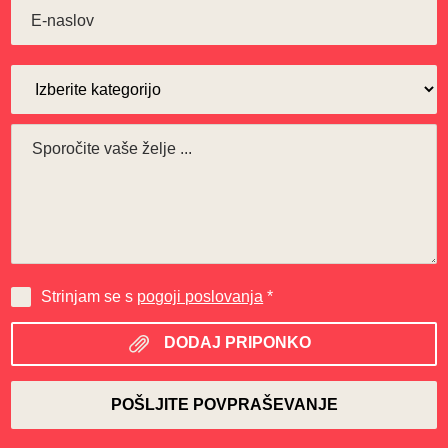
Strinjam se s
pogoji poslovanja
*
DODAJ PRIPONKO