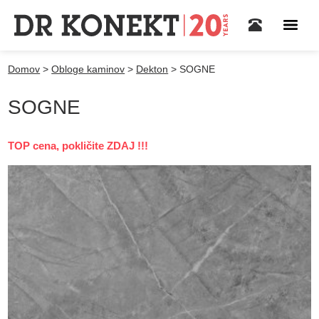
Domov
>
Obloge kaminov
>
Dekton
>
SOGNE
SOGNE
TOP cena, pokličite ZDAJ !!!