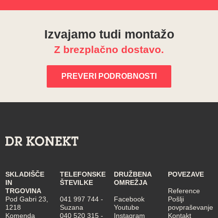
Izvajamo tudi montažo
Z brezplačno dostavo.
PREVERI PODROBNOSTI
SKLADIŠČE
TELEFONSKE
DRUŽBENA
POVEZAVE
IN
ŠTEVILKE
OMREŽJA
TRGOVINA
Reference
Pod Gabri 23,
041 997 744
-
Facebook
Pošlji
1218
Suzana
Youtube
povpraševanje
Komenda
040 520 315
-
Instagram
Kontakt