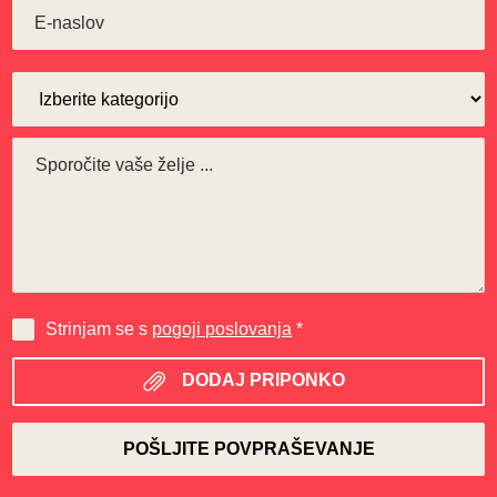
Strinjam se s
pogoji poslovanja
*
DODAJ PRIPONKO