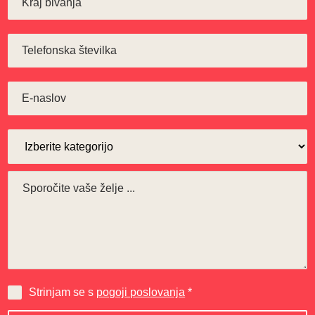
Strinjam se s
pogoji poslovanja
*