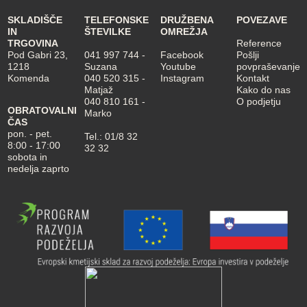
SKLADIŠČE
TELEFONSKE
DRUŽBENA
POVEZAVE
IN
ŠTEVILKE
OMREŽJA
TRGOVINA
Reference
Pod Gabri 23,
041 997 744
-
Facebook
Pošlji
1218
Suzana
Youtube
povpraševanje
Komenda
040 520 315
-
Instagram
Kontakt
Matjaž
Kako do nas
040 810 161
-
O podjetju
OBRATOVALNI
Marko
ČAS
pon. - pet.
Tel.:
01/8 32
8:00 - 17:00
32 32
sobota in
nedelja zaprto