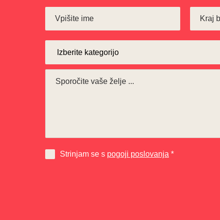
Strinjam se s
pogoji poslovanja
*