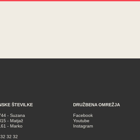
NSKE ŠTEVILKE
DRUŽBENA OMREŽJA
744
- Suzana
Facebook
315
- Matjaž
Youtube
161
- Marko
Instagram
 32 32 32