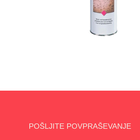
POŠLJITE POVPRAŠEVANJE