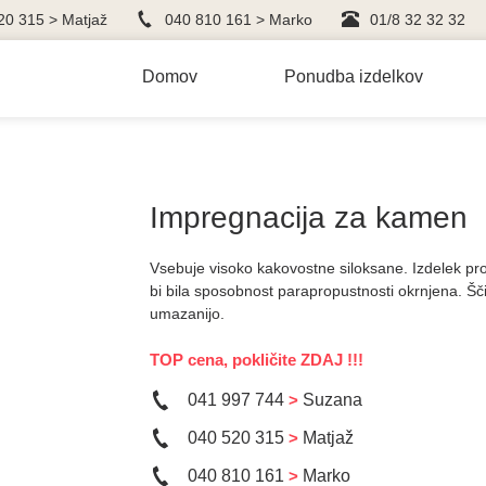
20 315 > Matjaž
040 810 161 > Marko
01/8 32 32 32
Domov
Ponudba izdelkov
Impregnacija za kamen
Vsebuje visoko kakovostne siloksane. Izdelek p
bi bila sposobnost parapropustnosti okrnjena. Ščit
umazanijo.
TOP cena, pokličite ZDAJ !!!
041 997 744
>
Suzana
040 520 315
>
Matjaž
040 810 161
>
Marko