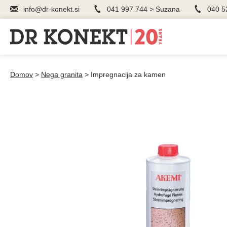
info@dr-konekt.si
041 997 744 > Suzana
040 5
Domov
>
Nega granita
>
Impregnacija za kamen