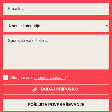
Strinjam se s
pogoji poslovanja
*
DODAJ PRIPONKO