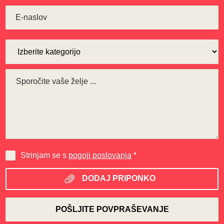
Strinjam se s
pogoji poslovanja
*
DODAJ PRIPONKO