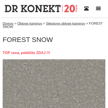
Domov
>
Obloge kaminov
>
Silestone obloge kaminov
>
FOREST
SNOW
FOREST SNOW
TOP cena, pokličite ZDAJ !!!