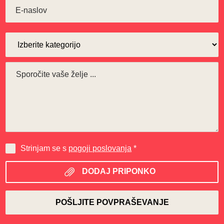
Strinjam se s
pogoji poslovanja
*
DODAJ PRIPONKO