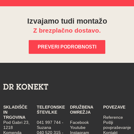
Izvajamo tudi montažo
Z brezplačno dostavo.
PREVERI PODROBNOSTI
SKLADIŠČE
TELEFONSKE
DRUŽBENA
POVEZAVE
IN
ŠTEVILKE
OMREŽJA
TRGOVINA
Reference
Pod Gabri 23,
041 997 744
-
Facebook
Pošlji
1218
Suzana
Youtube
povpraševanje
Komenda
040 520 315
-
Instagram
Kontakt