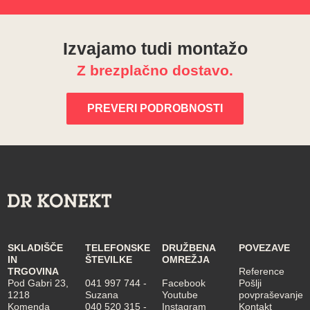
Izvajamo tudi montažo
Z brezplačno dostavo.
PREVERI PODROBNOSTI
SKLADIŠČE
TELEFONSKE
DRUŽBENA
POVEZAVE
IN
ŠTEVILKE
OMREŽJA
TRGOVINA
Reference
Pod Gabri 23,
041 997 744
-
Facebook
Pošlji
1218
Suzana
Youtube
povpraševanje
Komenda
040 520 315
-
Instagram
Kontakt