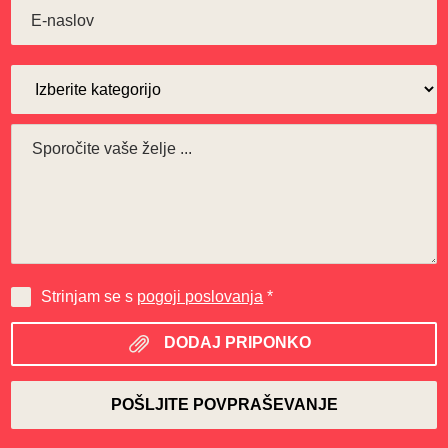
Strinjam se s
pogoji poslovanja
*
DODAJ PRIPONKO