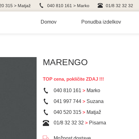
20 315 > Matjaž
040 810 161 > Marko
01/8 32 32 32
Domov
Ponudba izdelkov
MARENGO
TOP cena, pokličite ZDAJ !!!
040 810 161
>
Marko
041 997 744
>
Suzana
040 520 315
>
Matjaž
01/8 32 32 32
>
Pisarna
Možnost dostave