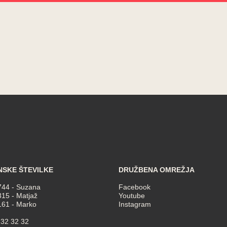
NSKE ŠTEVILKE
DRUŽBENA OMREŽJA
744
- Suzana
Facebook
315
- Matjaž
Youtube
161
- Marko
Instagram
 32 32 32