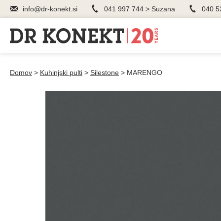
info@dr-konekt.si
041 997 744 > Suzana
040 5
Domov
>
Kuhinjski pulti
>
Silestone
>
MARENGO