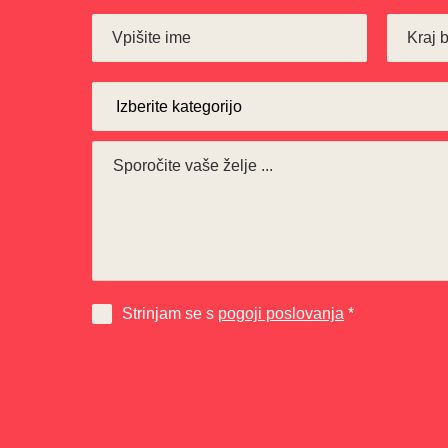
Strinjam se s
pogoji poslovanja
*